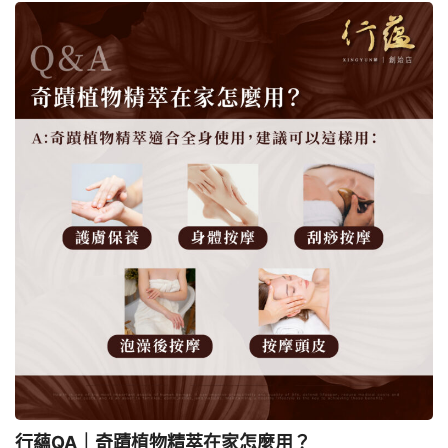
行蘊QA｜奇蹟植物精萃在家怎麼用？