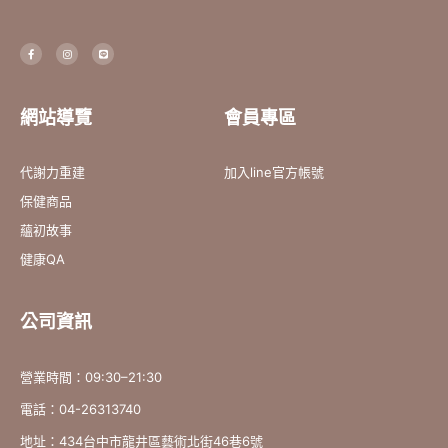
F
I
L
a
n
i
c
s
n
e
t
e
b
a
o
g
o
r
網站導覽
會員專區
k
a
-
m
f
代謝力重建
加入line官方帳號
保健商品
蘊初故事
健康QA
公司資訊
營業時間：09:30–21:30
電話：04-26313740
地址：434台中市龍井區藝術北街46巷6號