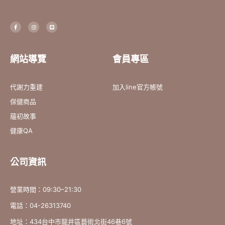
F
I
L
a
n
i
c
s
n
e
t
e
b
a
o
g
o
r
網站導覽
會員專區
k
a
-
m
f
代謝力重建
加入line官方帳號
保健商品
蘊初故事
健康QA
公司資訊
營業時間：09:30–21:30
電話：04-26313740
地址：434台中市龍井區藝術北街46巷6號