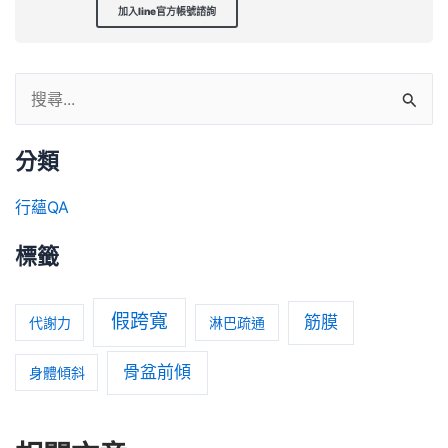
加入line官方帳號諮詢
分類
行蘊QA
標籤
假跨寬
筋膜
代謝力
淋巴疏通
骨盆前傾
身體傾斜