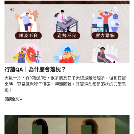
行蘊QA｜為什麼會落枕？
天氣一冷，真的很好睡，很多朋友在冬天總是越睡越多，但也在醒
來時，容易感覺脖子僵硬、轉頭困難，其實這些都是落枕的典型表
現！
閱讀全文 »