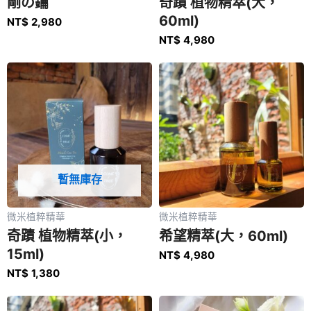
剛の鑰
奇蹟 植物精萃(大，
60ml)
NT$
2,980
NT$
4,980
暫無庫存
微米植粹精華
微米植粹精華
奇蹟 植物精萃(小，
希望精萃(大，60ml)
15ml)
NT$
4,980
NT$
1,380