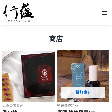
商店
暫無庫存
高端營養製劑
微米植粹精華