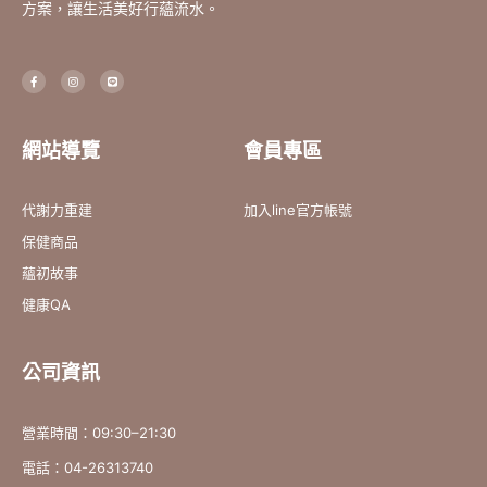
方案，讓生活美好行蘊流水。
F
I
L
a
n
i
c
s
n
e
t
e
b
a
o
g
o
r
網站導覽
會員專區
k
a
-
m
f
代謝力重建
加入line官方帳號
保健商品
蘊初故事
健康QA
公司資訊
營業時間：09:30–21:30
電話：04-26313740