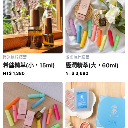
微米植粹精華
微米植粹精華
希望精萃(小，15ml)
極潤精萃(大，60ml)
NT$
1,380
NT$
3,680