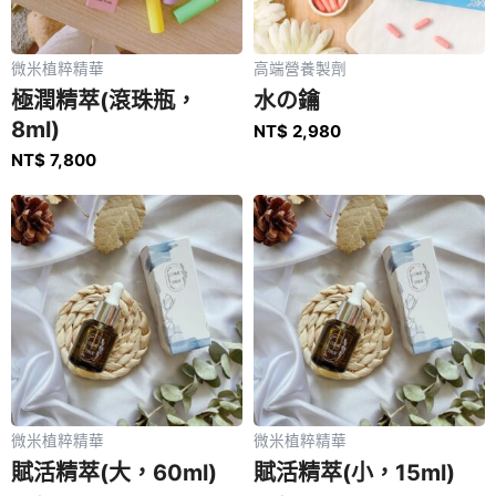
微米植粹精華
高端營養製劑
極潤精萃(滾珠瓶，
水の鑰
8ml)
NT$
2,980
NT$
7,800
微米植粹精華
微米植粹精華
賦活精萃(大，60ml)
賦活精萃(小，15ml)