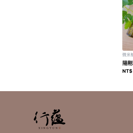
微米
陽剛
NT$