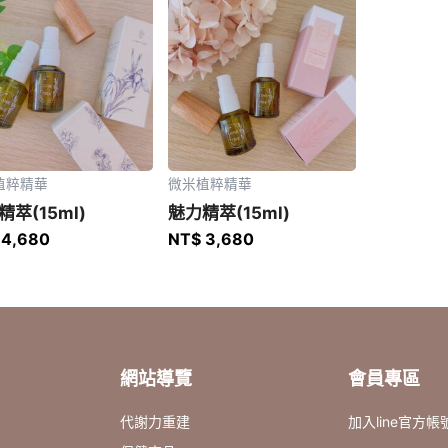
植粹精華
微米植粹精華
精萃(15ml)
魅力精萃(15ml)
4,680
NT$
3,680
網站導覽
會員專區
代謝力重建
加入line官方帳