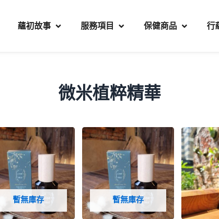
蘊初故事
服務項目
保健商品
行
微米植粹精華
暫無庫存
暫無庫存