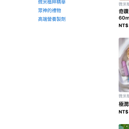
微米植粹精華
微米
眾神的禮物
奇蹟
60m
高端營養製劑
NT$
微米
極潤
NT$