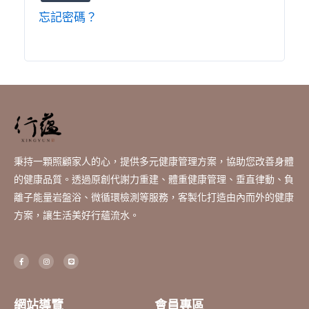
忘記密碼？
秉持一顆照顧家人的心，提供多元健康管理方案，協助您改善身體
的健康品質。透過原創代謝力重建、體重健康管理、垂直律動、負
離子能量岩盤浴、微循環檢測等服務，客製化打造由內而外的健康
方案，讓生活美好行蘊流水。
F
I
L
a
n
i
c
s
n
e
t
e
b
a
o
g
o
r
網站導覽
會員專區
k
a