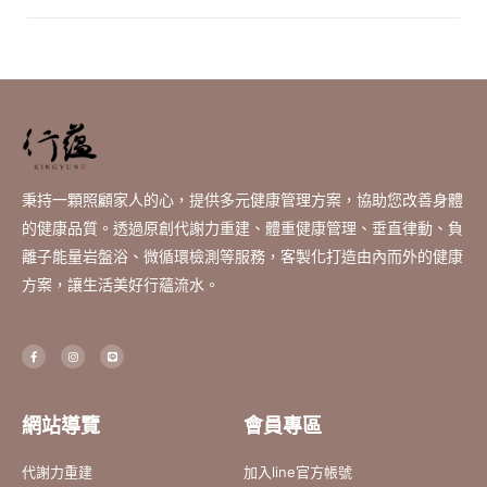
秉持一顆照顧家人的心，提供多元健康管理方案，協助您改善身體
的健康品質。透過原創代謝力重建、體重健康管理、垂直律動、負
離子能量岩盤浴、微循環檢測等服務，客製化打造由內而外的健康
方案，讓生活美好行蘊流水。
F
I
L
a
n
i
c
s
n
e
t
e
b
a
o
g
o
r
網站導覽
會員專區
k
a
-
m
f
代謝力重建
加入line官方帳號