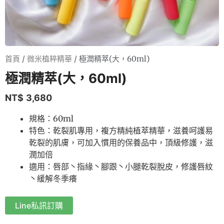
首頁
/
微米植粹精華
/ 極潤精萃(大，60ml)
極潤精萃(大，60ml)
NT$
3,680
規格：60ml
特色：乾裂肌專用，複方精純植萃精華，滋養呵護易
乾裂的肌膚，可加入慣用的保養品中，頂級修護，滋
潤加倍
適用：唇部丶指緣丶腳跟丶小腿乾裂脫皮，修護唇紋
丶緩解冬季癢
Line私訊訂購