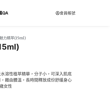
蘊QA
會員帳號
 魅力精萃(15ml)
5ml)
米水溶性植萃精華，分子小，可深入肌底
褲，藉由體溫，長時間釋放成份舒緩身心
5歲女性