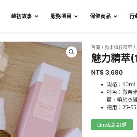
蘊初故事
服務項目
保健商品
行
首頁
/
微米植粹精華
/
魅力精萃(1
NT$
3,680
規格：60ml
特色：微奈
層，噴於衣
適用：25-5
Line私訊訂購