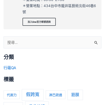
＊營業地點：434台中市龍井區藝術北街46巷6
號
加入line官方帳號諮詢
分類
行蘊QA
標籤
假跨寬
筋膜
代謝力
淋巴疏通