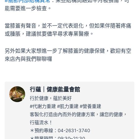
#關節內部結構異常
：某些結構問題如半月板損傷，可
能需要進一步檢查。
當膝蓋有聲音，並不一定代表退化，但如果伴隨著疼痛
或腫脹，建議就要儘早尋求專業醫療。
另外如果大家想進一步了解膝蓋的健康保健，歡迎有空
來店內與我們聊聊囉
行蘊｜健康能量會館
行於健康，蘊於美好
#代謝力重建 #肌力重建 #營養重建
客製化打造由內而外的健康方案，讓您的健康，
行蘊流水！
＊預約專線：04-2631-3740
＊營業時間：09:30–21:30