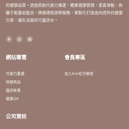
的健康品質。透過原創代謝力重建、體重健康管理、垂直律動、負
離子能量岩盤浴、微循環檢測等服務，客製化打造由內而外的健康
方案，讓生活美好行蘊流水。
F
I
L
a
n
i
c
s
n
e
t
e
b
a
o
g
o
r
網站導覽
會員專區
k
a
-
m
f
代謝力重建
加入line官方帳號
保健商品
蘊初故事
健康QA
公司資訊