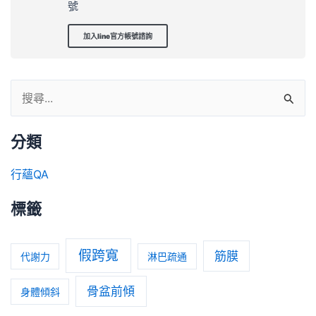
號
加入line官方帳號諮詢
分類
行蘊QA
標籤
假跨寬
筋膜
代謝力
淋巴疏通
骨盆前傾
身體傾斜