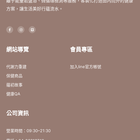
離子能量岩盤浴、微循環檢測等服務，客製化打造由內而外的健康
方案，讓生活美好行蘊流水。
F
I
L
a
n
i
c
s
n
e
t
e
b
a
o
g
o
r
網站導覽
會員專區
k
a
-
m
f
代謝力重建
加入line官方帳號
保健商品
蘊初故事
健康QA
公司資訊
營業時間：09:30–21:30