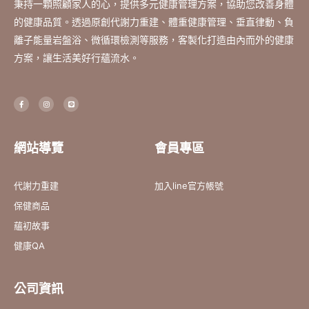
秉持一顆照顧家人的心，提供多元健康管理方案，協助您改善身體
的健康品質。透過原創代謝力重建、體重健康管理、垂直律動、負
離子能量岩盤浴、微循環檢測等服務，客製化打造由內而外的健康
方案，讓生活美好行蘊流水。
F
I
L
a
n
i
c
s
n
e
t
e
b
a
o
g
o
r
網站導覽
會員專區
k
a
-
m
f
代謝力重建
加入line官方帳號
保健商品
蘊初故事
健康QA
公司資訊