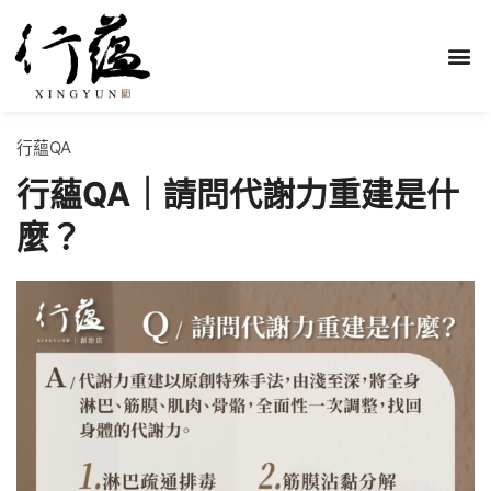
行蘊QA
行蘊QA｜請問代謝力重建是什
麼？