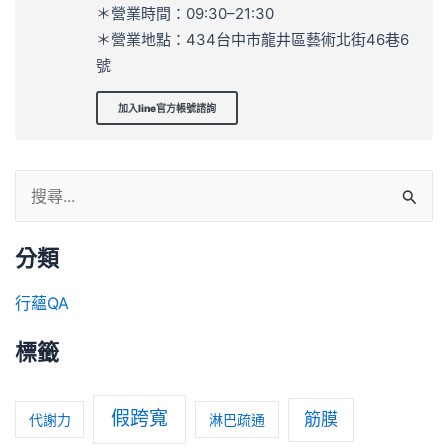
＊營業時間：09:30–21:30
＊營業地點：434台中市龍井區藝術北街46巷6
號
加入line官方帳號諮詢
分類
行蘊QA
標籤
假跨寬
筋膜
代謝力
淋巴疏通