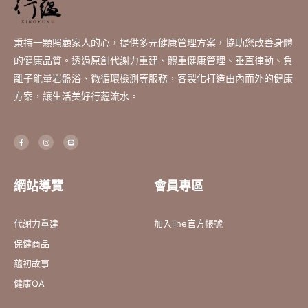
秉持一顆照顧家人的心，提供多元健康管理方案，協助您改善身體
的健康品質。透過原創代謝力重建、體重健康管理、垂直律動、負
離子能量岩盤浴、微循環檢測等服務，客製化打造由內而外的健康
方案，讓生活美好行蘊流水。
F
I
L
a
n
i
c
s
n
e
t
e
b
a
o
g
o
r
網站導覽
會員專區
k
a
-
m
f
代謝力重建
加入line官方帳號
保健商品
蘊初故事
健康QA