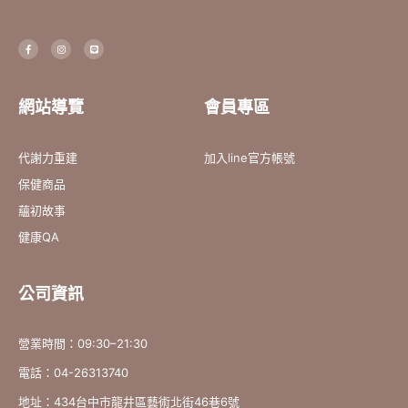
F
I
L
a
n
i
c
s
n
e
t
e
b
a
o
g
o
r
網站導覽
會員專區
k
a
-
m
f
代謝力重建
加入line官方帳號
保健商品
蘊初故事
健康QA
公司資訊
營業時間：09:30–21:30
電話：04-26313740
地址：434台中市龍井區藝術北街46巷6號