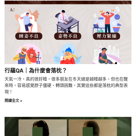
行蘊QA｜為什麼會落枕？
天氣一冷，真的很好睡，很多朋友在冬天總是越睡越多，但也在醒
來時，容易感覺脖子僵硬、轉頭困難，其實這些都是落枕的典型表
現！
閱讀全文 »