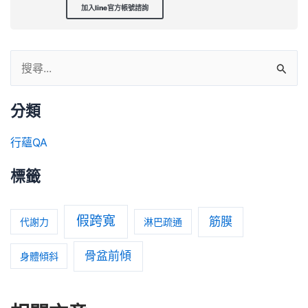
加入line官方帳號諮詢
分類
行蘊QA
標籤
假跨寬
筋膜
代謝力
淋巴疏通
骨盆前傾
身體傾斜