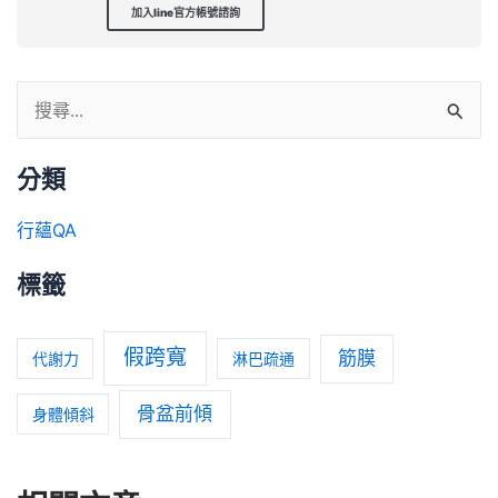
加入line官方帳號諮詢
分類
行蘊QA
標籤
假跨寬
筋膜
代謝力
淋巴疏通
骨盆前傾
身體傾斜