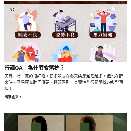
行蘊QA｜為什麼會落枕？
天氣一冷，真的很好睡，很多朋友在冬天總是越睡越多，但也在醒
來時，容易感覺脖子僵硬、轉頭困難，其實這些都是落枕的典型表
現！
閱讀全文 »