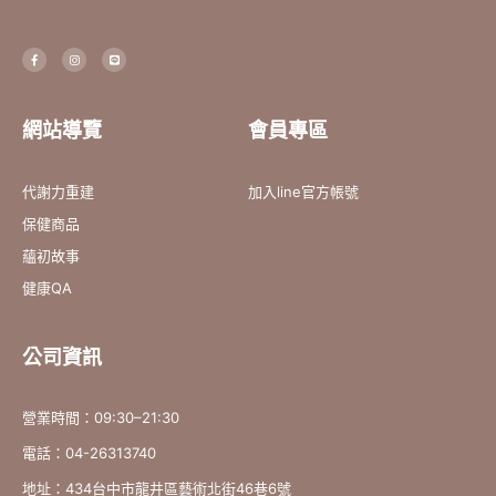
F
I
L
a
n
i
c
s
n
e
t
e
b
a
o
g
o
r
網站導覽
會員專區
k
a
-
m
f
代謝力重建
加入line官方帳號
保健商品
蘊初故事
健康QA
公司資訊
營業時間：09:30–21:30
電話：04-26313740
地址：434台中市龍井區藝術北街46巷6號