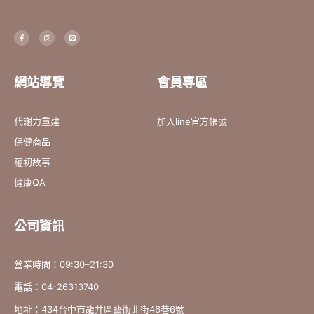
F
I
L
a
n
i
c
s
n
e
t
e
b
a
o
g
o
r
網站導覽
會員專區
k
a
-
m
f
代謝力重建
加入line官方帳號
保健商品
蘊初故事
健康QA
公司資訊
營業時間：09:30–21:30
電話：04-26313740
地址：434台中市龍井區藝術北街46巷6號