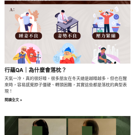
行蘊QA｜為什麼會落枕？
天氣一冷，真的很好睡，很多朋友在冬天總是越睡越多，但也在醒
來時，容易感覺脖子僵硬、轉頭困難，其實這些都是落枕的典型表
現！
閱讀全文 »