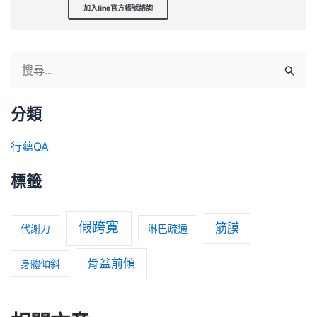
加入line官方帳號諮詢
分類
行蘊QA
標籤
假跨寬
筋膜
代謝力
淋巴疏通
骨盆前傾
身體傾斜