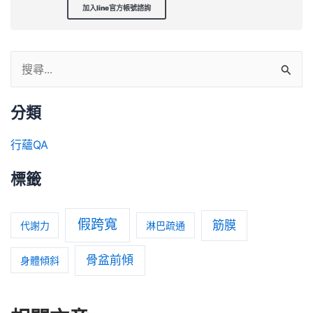
加入line官方帳號諮詢
分類
行蘊QA
標籤
假跨寬
筋膜
代謝力
淋巴疏通
骨盆前傾
身體傾斜