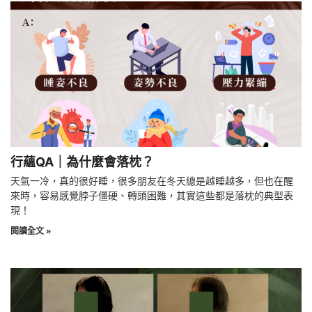
行蘊QA｜為什麼會落枕？
天氣一冷，真的很好睡，很多朋友在冬天總是越睡越多，但也在醒
來時，容易感覺脖子僵硬、轉頭困難，其實這些都是落枕的典型表
現！
閱讀全文 »