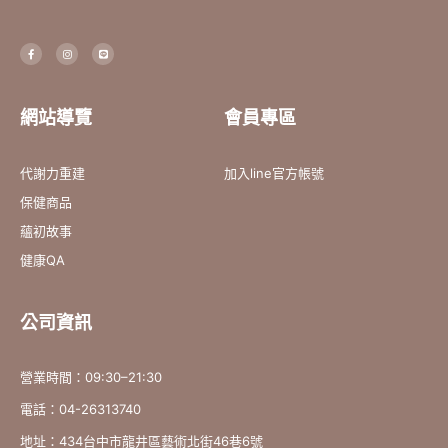
F
I
L
a
n
i
c
s
n
e
t
e
b
a
o
g
o
r
網站導覽
會員專區
k
a
-
m
f
代謝力重建
加入line官方帳號
保健商品
蘊初故事
健康QA
公司資訊
營業時間：09:30–21:30
電話：04-26313740
地址：434台中市龍井區藝術北街46巷6號