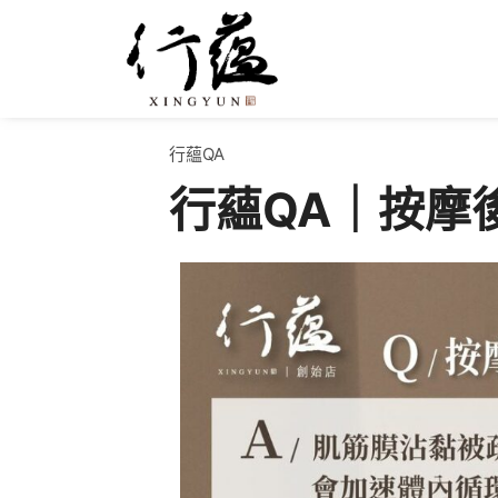
行蘊QA
行蘊QA｜按摩