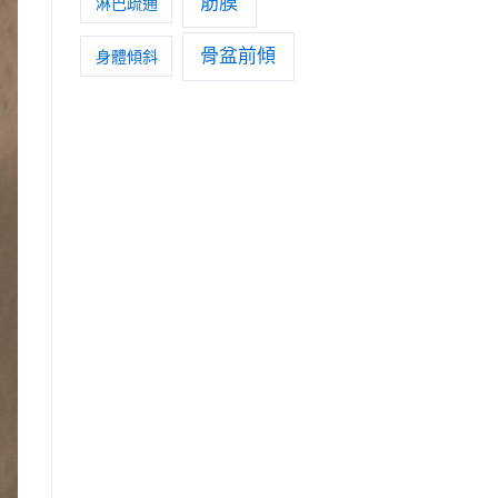
筋膜
淋巴疏通
骨盆前傾
身體傾斜