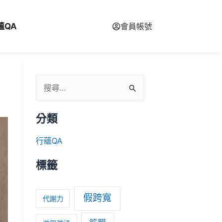
蘊QA
會員帳號
分類
行蘊QA
標籤
假跨寬
代謝力