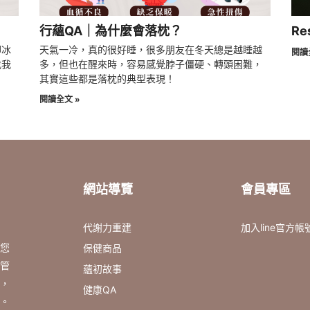
行蘊QA｜為什麼會落枕？
Re
腳冰
天氣一冷，真的很好睡，很多朋友在冬天總是越睡越
閱讀
找我
多，但也在醒來時，容易感覺脖子僵硬、轉頭困難，
其實這些都是落枕的典型表現！
閱讀全文 »
網站導覽
會員專區
代謝力重建
加入line官方帳
您
保健商品
管
蘊初故事
，
健康QA
。