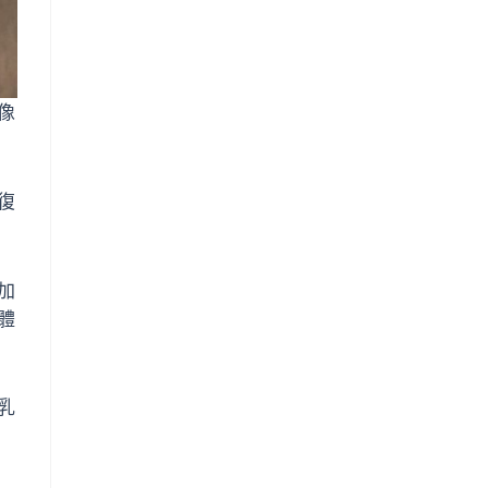
像
復
加
體
乳