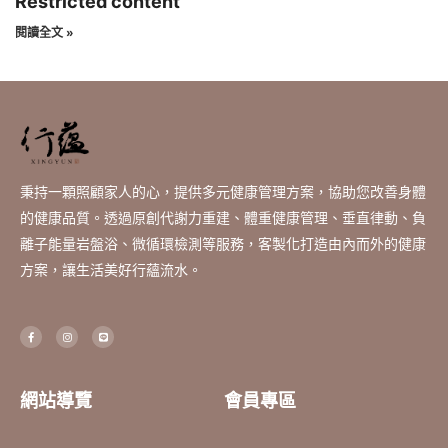
Restricted content
閱讀全文 »
秉持一顆照顧家人的心，提供多元健康管理方案，協助您改善身體
的健康品質。透過原創代謝力重建、體重健康管理、垂直律動、負
離子能量岩盤浴、微循環檢測等服務，客製化打造由內而外的健康
方案，讓生活美好行蘊流水。
F
I
L
a
n
i
c
s
n
e
t
e
b
a
o
g
o
r
網站導覽
會員專區
k
a
-
m
f