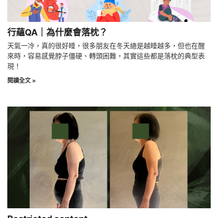
行蘊QA｜為什麼會落枕？
天氣一冷，真的很好睡，很多朋友在冬天總是越睡越多，但也在醒
來時，容易感覺脖子僵硬、轉頭困難，其實這些都是落枕的典型表
現！
閱讀全文 »